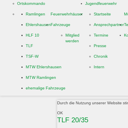
Ortskommando
Jugendfeuerwehr
Ramlingen
Feuerwehrhäuser
Startseite
M
Ehlershausen
Fahrzeuge
Ansprechpartner
T
HLF 10
Mitglied
Termine
Ko
werden
TLF
Presse
TSF-W
Chronik
MTW Ehlershausen
Intern
MTW Ramlingen
ehemalige Fahrzeuge
Durch die Nutzung unserer Website sti
OK
TLF 20/35