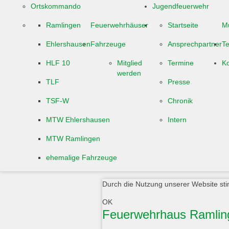
Ortskommando
Jugendfeuerwehr
Ramlingen
Feuerwehrhäuser
Startseite
M
Ehlershausen
Fahrzeuge
Ansprechpartner
T
HLF 10
Mitglied
Termine
Ko
werden
TLF
Presse
TSF-W
Chronik
MTW Ehlershausen
Intern
MTW Ramlingen
ehemalige Fahrzeuge
Durch die Nutzung unserer Website sti
OK
Feuerwehrhaus Ramlin